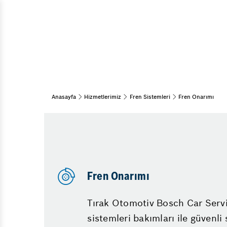
Araç Bakım & Onarım
Muayene Ve Bakım
Kış Bakımı
Bahar Bakımı
Periyodik Bakım
15 Adım Kontrol
Anasayfa
Hizmetlerimiz
Fren Sistemleri
Fren Onarımı
Klima
Diğer Hizmetlerimiz
Fren Onarımı
Emniyet Sistemleri
Tırak Otomotiv Bosch Car Servi
sistemleri bakımları ile güvenli