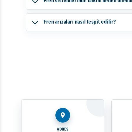
Fren sistemlerinde bakım neden öneml
Fren arızaları nasıl tespit edilir?
ADRES