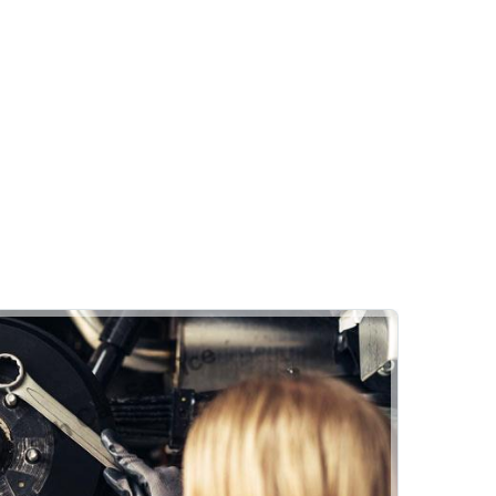
Akü
Akülerde Garanti
Akü Kontrolü
Tırak Otomotiv
Rehber
Lastik
Hizmetlerimiz