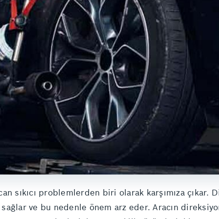
n can sıkıcı problemlerden biri olarak karşımıza çıkar.
nı sağlar ve bu nedenle önem arz eder. Aracın direksiy