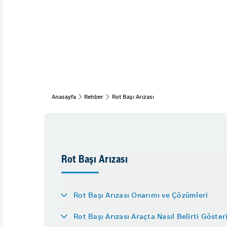
Araç Bakım & Onarım
Muayene Ve Bakım
Kış Bakımı
Bahar Bakımı
Periyodik Bakım
15 Adım Kontrol
Anasayfa
Rehber
Rot Başı Arızası
Klima
Rot Başı Arızası
Diğer Hizmetlerimiz
Emniyet Sistemleri
Rot Başı Arızası Onarımı ve Çözümleri
Rot Başı Arızası Araçta Nasıl Belirti Göster