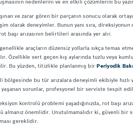
 oluşmasının nedenlerini ve en etkili çözümlerini bu yaz
şınan ve zarar gören bir parçanın sonucu olarak ortaya
reşim olarak deneyimler. Bunun yanı sıra, direksiyon
t başı arızasının belirtileri arasında yer alır.
genellikle araçların düzensiz yollarla sıkça temas etme
lır. Özellikle sert geçen kış aylarında tuzlu veya kuml
lir. Bu yüzden, titizlikle planlanmış bir
Periyodik Bak
i bölgesinde bu tür arızalara deneyimli ekibiyle hızlı 
 yaşanan sorunlar, profesyonel bir serviste tespit edi
reksiyon kontrolü problemi yaşadığınızda, rot başı arı
şü almanız önemlidir. Unutulmamalıdır ki, güvenli bir 
ması gereklidir.