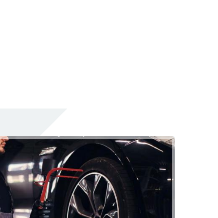
Akü
Akülerde Garanti
Akü Kontrolü
Tırak Otomotiv
Rehber
Lastik
Hizmetlerimiz