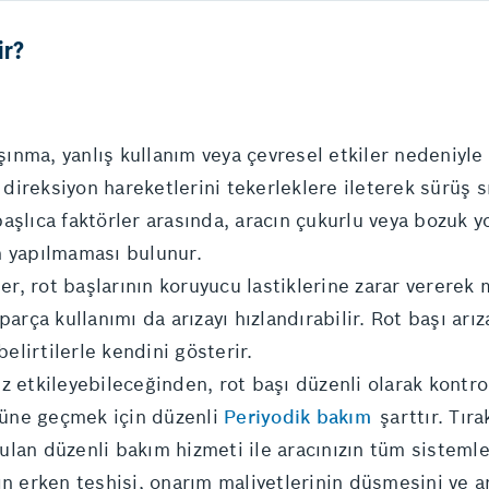
ir?
aşınma, yanlış kullanım veya çevresel etkiler nedeniyle
, direksiyon hareketlerini tekerleklere ileterek sürüş 
şlıca faktörler arasında, aracın çukurlu veya bozuk yo
m yapılmaması bulunur.
ler, rot başlarının koruyucu lastiklerine zarar vererek
arça kullanımı da arızayı hızlandırabilir. Rot başı arı
belirtilerle kendini gösterir.
z etkileyebileceğinden, rot başı düzenli olarak kontro
önüne geçmek için düzenli
Periyodik bakım
şarttır. Tır
lan düzenli bakım hizmeti ile aracınızın tüm sistemle
ın erken teşhisi, onarım maliyetlerinin düşmesini ve