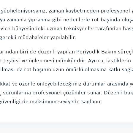
n şüpheleniyorsanız, zaman kaybetmeden profesyonel y
eya zamanla yıpranma gibi nedenlerle rot başında oluş
vice bünyesindeki uzman teknisyenler tarafından hass
gerekli müdahaleler yapılabilir.
arından biri de düzenli yapılan Periyodik Bakım süreçler
 teşhisi ve önlenmesi mümkündür. Ayrıca, lastiklerin 
pılması da rot başının uzun ömürlü olmasına katkı sağl
dikkat ve özenle önleyebileceğimiz durumlar arasında ye
ç sorunlarına profesyonel çözümler sunar. Düzenli bak
güvenliği de maksimum seviyede sağlanır.